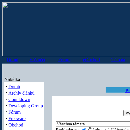
Domů
Váš účet
Fórum
eObchod
Témata
Nabídka
·
Domů
Pr
·
Archív článků
·
Countdown
·
Developing Group
·
Fórum
·
Freeware
·
Obchod
Prohledávat:
Články
Uživatel