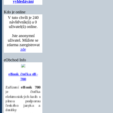
vyhledávání
Kdo je online
V tuto chvíli je 240
návštěvník(ů) a 0
uživatel(ů) online.
Jste anonymní
uživatel. Můžete se
zdarma zaregistrovat
zde
eObchod Info
eBook čtečka eB-
700
Zařízení
eBook 700
je čtečka
elektronických knih s
plnou podporou
českého jazyka a
desítky
nejpoužívanějších