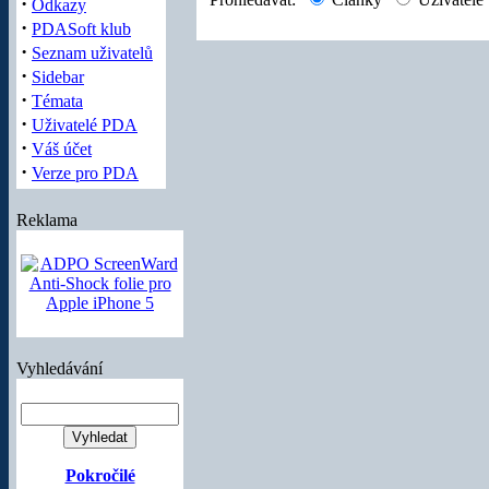
·
Odkazy
·
PDASoft klub
·
Seznam uživatelů
·
Sidebar
·
Témata
·
Uživatelé PDA
·
Váš účet
·
Verze pro PDA
Reklama
Vyhledávání
Pokročilé