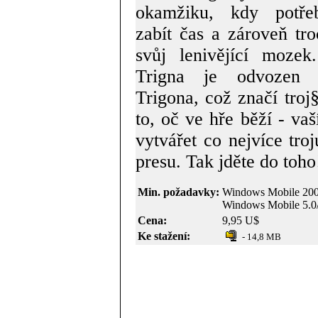
okamžiku, kdy potřeb
zabít čas a zároveň tro
svůj lenivějící moze
Trigna je odvozen 
Trigona, což značí troj§
to, oč ve hře běží - va
vytvářet co nejvíce tro
presu. Tak jděte do toho
Min. požadavky:
Windows Mobile 20
Windows Mobile 5.0
Cena:
9,95 U$
Ke stažení:
- 14,8 MB