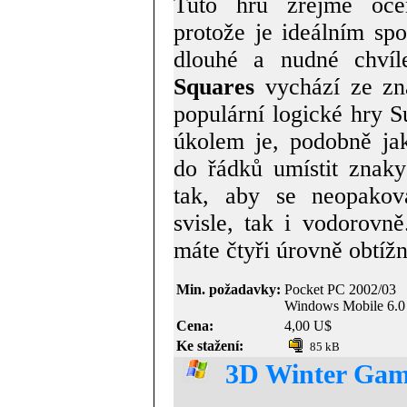
Tuto hru zřejmě ocen
protože je ideálním sp
dlouhé a nudné chví
Squares
vychází ze zn
populární logické hry 
úkolem je, podobně ja
do řádků umístit znaky
tak, aby se neopakov
svisle, tak i vodorovně
máte čtyři úrovně obtížno
Min. požadavky:
Pocket PC 2002/03
Windows Mobile 6.0
Cena:
4,00 U$
Ke stažení:
85 kB
3D Winter Gam