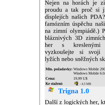
Nejen na horách je z
proudu a tak proč si j
displejích našich PDA?
famózním úspěchu naši
na zimní olympiádě.) P
bláznivých 3D zimních
her s kreslenými
vyzkoušejte si svoji
lyžích nebo sněžných sk
Min. požadavky:
Windows Mobile 20
Windows Mobile 6.
Cena:
19,99 U$
Ke stažení:
- 4,5 MB
Trigna 1.0
Další z logických her, k