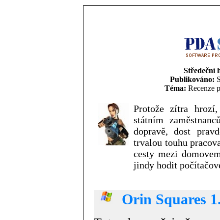
Středeční 
Publikováno:
S
Téma:
Recenze p
Protože zítra hroz
státním zaměstnanc
dopravě, dost prav
trvalou touhu pracova
cesty mezi domovem
jindy hodit počítačov
Orin Squares 1