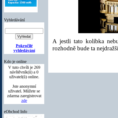
Vyhledávání
A jestli tato kolíbka neb
eBook čtečka eB-
Pokročilé
rozhodně bude ta nejdražší
700
vyhledávání
Zařízení
eBook 700
Kdo je online
je čtečka
elektronických knih s
V tuto chvíli je 269
plnou podporou
návštěvník(ů) a 0
českého jazyka a
uživatel(ů) online.
desítky
nejpoužívanějších
Jste anonymní
formátů
uživatel. Můžete se
elektronických knih,
zdarma zaregistrovat
hudby a videa
za
zde
nejnižší cenu na
trhu!
K dostání je v
eObchod Info
černé a bílé barvě.