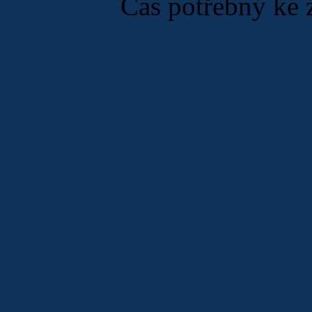
Čas potřebný ke 
Cena:
240 Kč
vč.
DPH
ScreenWard
Protector pro
iPhone 3G
Ochranná fólie
ScreenWard
společnosti
ADPO
patří mezi jedny z
nejlepších fólií pro
PDA, které můžete
svému PDA nebo
smartphonu dopřát.
Cena:
101 Kč
Ochranná fólie
PrivacyWard pro