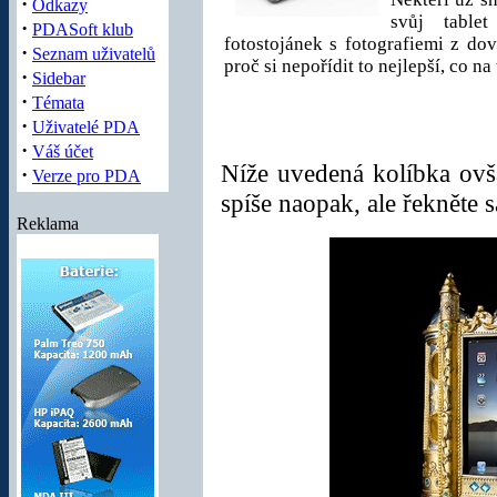
·
Odkazy
svůj table
·
PDASoft klub
fotostojánek s fotografiemi z dov
·
Seznam uživatelů
proč si nepořídit to nejlepší, co na 
·
Sidebar
·
Témata
·
Uživatelé PDA
·
Váš účet
Níže uvedená kolíbka ovša
·
Verze pro PDA
spíše naopak, ale řekněte 
Reklama