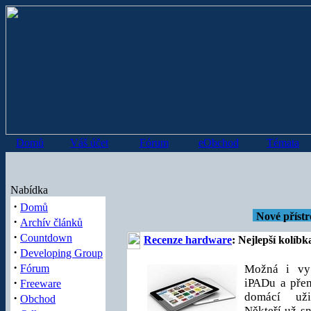
Domů
Váš účet
Fórum
eObchod
Témata
Nabídka
·
Domů
Nové přístr
·
Archív článků
·
Countdown
Recenze hardware
: Nejlepší kolíb
·
Developing Group
·
Fórum
Možná i vy 
·
iPADu a přem
Freeware
domácí uži
·
Obchod
Někteří už s