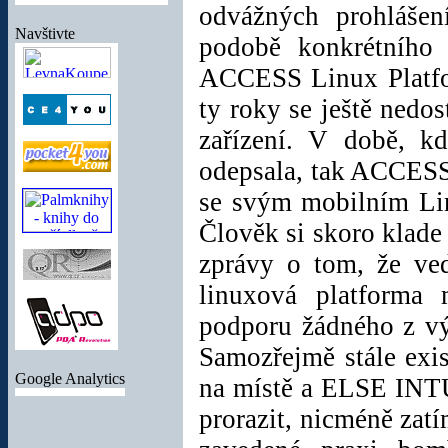
odvážných prohlášen
elektronických knih,
hudby a videa
za
Navštivte
podobě konkrétního 
nejnižší cenu na
trhu!
K dostání je v
ACCESS Linux Platfor
černé a bílé barvě.
ty roky se ještě nedo
Cena:
1994 Kč
vč.
zařízení. V době, kd
DPH
odepsala, tak ACCESS
se svým mobilním Li
Sluchátka pro
Člověk si skoro klade
Samsung Galaxy S
II
zprávy o tom, že ve
Nová sluchátka pro
linuxová platforma
váš skvělý moderní
podporu žádného z v
smartphone
Samsung
Galaxy i9100
. Super
Samozřejmě stále exi
cena!
Google Analytics
na místě a ELSE INT
Cena:
99 Kč vč.
DPH
prorazit, nicméně zat