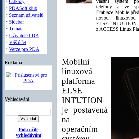
·
vlastní systém pr
Odkazy
telefony a ve spo
·
PDASoft klub
Emblaze Mobile předs
·
Seznam uživatelů
novou linuxovou 
·
Sidebar
ELSE INTUITION vy
·
Témata
z ACCESS Linux Pla
·
Uživatelé PDA
·
Váš účet
·
Verze pro PDA
Mobilní
Reklama
linuxová
platforma
ELSE
INTUTION
Vyhledávání
je postavená
na
operačním
Pokročilé
vyhledávání
systému