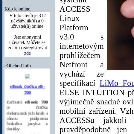
ACCESS
Kdo je online
V tuto chvíli je 312
Linux
návštěvník(ů) a 0
Platform
uživatel(ů) online.
v3.0 s
Jste anonymní
uživatel. Můžete se
internetovým
zdarma zaregistrovat
zde
prohlížečem
Netfront a
eObchod Info
vychází ze
eBook čtečka eB-
specifikací
LiMo Fou
700
ELSE INTUITION přiné
Zařízení
eBook 700
výjimečně snadné ovl
je čtečka
elektronických knih s
mobilní zařízení. Vz
plnou podporou
českého jazyka a
ACCESSu jakkoli 
desítky
pravděpodobně jen 
nejpoužívanějších
formátů