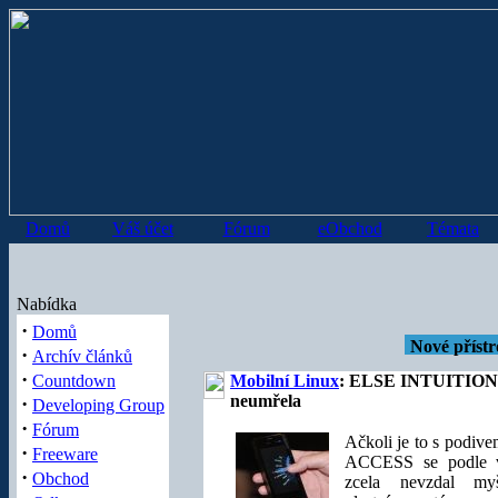
Domů
Váš účet
Fórum
eObchod
Témata
Nabídka
·
Domů
Pr
·
Archív článků
·
Countdown
Mobilní Linux
: ELSE INTUITION -
neumřela
·
Developing Group
·
Fórum
Ačkoli je to s podive
·
Freeware
ACCESS se podle v
·
Obchod
zcela nevzdal my