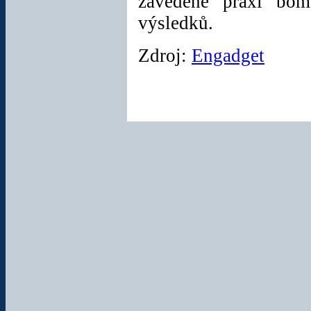
zavedené praxi bomb
výsledků.
R4i SDHC White
Dual Core pro
Zdroj:
Engadget
DS/3DS
Rozšiřující karta pro
herní konzole
Nintendo
DS / DS
Lite / 3DS apod.,
která vám umožní
přehrávat počítačové
hry stažené z
internetu.
Cena:
348 Kč
Nabíjecí Touchstone
sada pro Palm Pré
Třídílná Touchstone
sada pro smartphone
HP / Palm Pré / Pixy