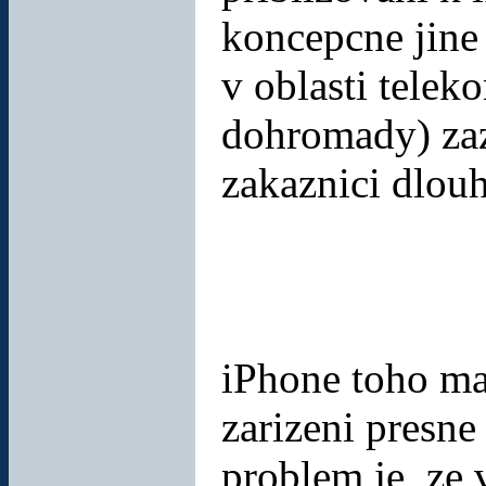
koncepcne jine 
v oblasti tele
dohromady) zaz
zakaznici dlou
iPhone toho ma
zarizeni presne
problem je, ze 