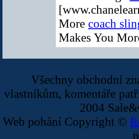
[www.chanelearr
More
coach slin
Makes You Mor
Všechny obchodní zná
vlastníkům, komentáře patří
2004 Sale&
Web pohání Copyright ©
R
p