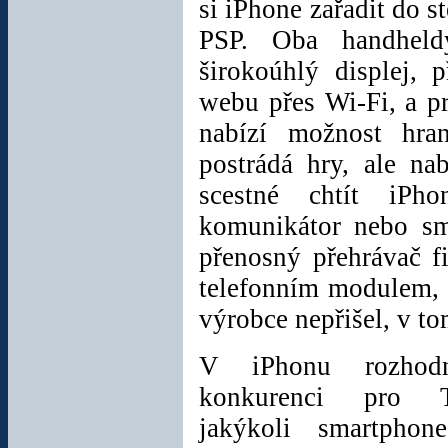
si iPhone zařadit do s
R4i SDHC White
Dual Core pro
PSP. Oba handheld
DS/3DS
širokoúhlý displej, 
Rozšiřující karta pro
webu přes Wi-Fi, a pr
herní konzole
Nintendo
DS / DS
nabízí možnost hra
Lite / 3DS apod.,
která vám umožní
postrádá hry, ale nab
přehrávat počítačové
hry stažené z
scestné chtít iPh
internetu.
komunikátor nebo sm
Cena:
348 Kč
přenosný přehrávač fi
telefonním modulem, 
výrobce nepřišel, v to
Nabíjecí Touchstone
sada pro Palm Pré
V iPhonu rozhod
Třídílná Touchstone
sada pro smartphone
konkurenci pro 
HP / Palm Pré / Pixy
jakýkoli smartpho
obsahující touchstone
nabíječku, síťový