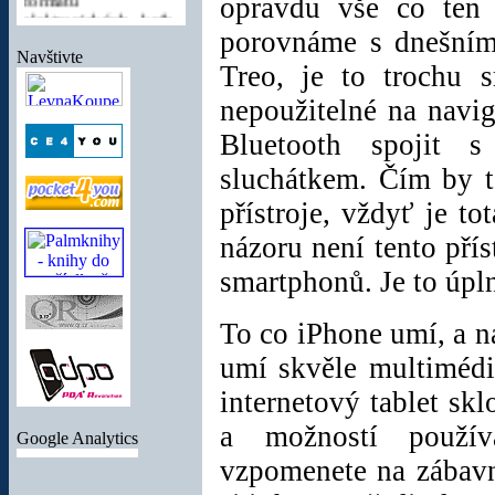
opravdu vše co ten 
hudby a videa
za
nejnižší cenu na
porovnáme s dnešním
trhu!
K dostání je v
Navštivte
černé a bílé barvě.
Treo, je to trochu 
Cena:
1994 Kč
vč.
nepoužitelné na navig
DPH
Bluetooth spojit 
sluchátkem. Čím by t
Sluchátka pro
přístroje, vždyť je 
Samsung Galaxy S
názoru není tento pří
II
smartphonů. Je to úpln
Nová sluchátka pro
váš skvělý moderní
smartphone
Samsung
To co iPhone umí, a n
Galaxy i9100
. Super
umí skvěle multimédi
cena!
internetový tablet sk
Cena:
99 Kč vč.
DPH
a možností použív
Google Analytics
vzpomenete na zábavn