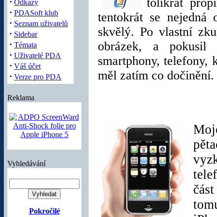
tolikrát prop
·
Odkazy
·
PDASoft klub
tentokrát se nejedná 
·
Seznam uživatelů
skvělý. Po vlastní zku
·
Sidebar
·
obrázek, a pokusil
Témata
·
Uživatelé PDA
smartphony, telefony,
·
Váš účet
měl zatím co dočinění.
·
Verze pro PDA
Reklama
Moj
pět
vyz
Vyhledávání
tele
čás
tomu
Pokročilé