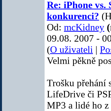
pro Treo 750/650
Re: iPhone vs.
Malá, lehká, skladná,
konkurenci?
(H
levná a tedy vždy po
ruce.
Od:
mcKidney
Cena:
153 Kč
09.08. 2007 - 0
Matná ScreenWard
(
O uživateli
|
Po
fólie pro Treo 680
Velmi pěkně pos
Ochranná fólie
ScreenWard
od
společnosti
ADPO
patří mezi jedny z
nejlepších fólií pro
Trošku přehání 
PDA, které můžete
svému PDA dopřát.
Nyní za
LifeDrive či PSP
bezkonkuenční cenu!
MP3 a lidé ho z
Cena:
58 Kč