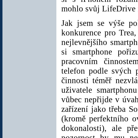
Přemýšlíte nad
mohlo svůj LifeDrive
vhodným dárkem pro
chladné období?
Vyhřívané USB
Jak jsem se výše pok
rukavice
jistě potěší
konkurence pro Trea,
a jedno zda to bude
na začátku zimy,
nejlevnějšího smartp
nebo na jejím konci!
STOP prokřelým
si smartphone pořizu
prstům!
pracovním činnoste
Cena:
363 Kč
vč.
telefon podle svých 
DPH
činnosti téměř nezvlá
uživatele smartphonu
TTX Audio FM
vůbec nepřijde v úva
vysílač do auta
zařízení jako třeba S
Poslouchejte hudbu
ze svého PDA,
(kromě perfektního o
smartphonu nebo
dokonalosti), ale př
MP3 přehrávače v
rádiu!
pozornost by mu nem