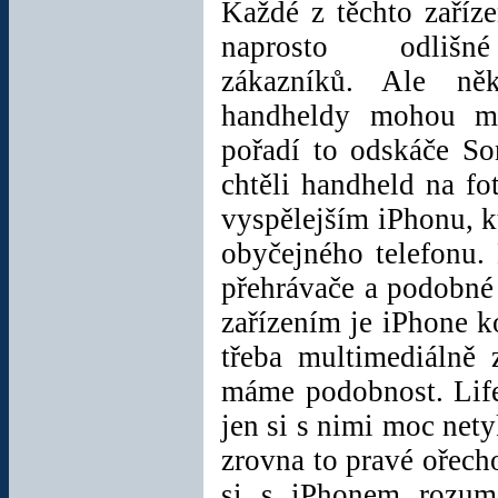
Každé z těchto zaříz
adaptér s redukcí pro
české zásuvky a
naprosto odlišn
microUSB kabel pro
propojení.
zákazníků. Ale něk
handheldy mohou mí
Cena:
782 Kč
pořadí to odskáče So
chtěli handheld na fo
Sluchátka Sony
vyspělejším iPhonu, k
Ericsson HPM-70
obyčejného telefonu.
Handsfree sluchátka
pro mobilní telefony
přehrávače a podobné
Sony Ericsson za
super cenu!
zařízením je iPhone 
třeba multimediálně
Cena:
114 Kč
vč.
DPH
máme podobnost. Life
jen si s nimi moc net
zrovna to pravé ořec
Vyhřívané USB
rukavice
si s iPhonem rozumí