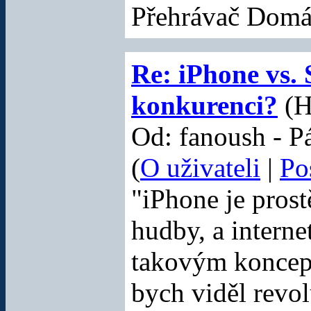
Přehrávač Domá
Re: iPhone vs.
konkurenci?
(H
Od: fanoush - P
(
O uživateli
|
Po
"iPhone je pros
hudby, a interne
takovým koncept
bych viděl revol