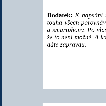
Ochranná fólie
Dodatek:
K napsání 
PrivacyWard pro
Pocket PC 2.8"
touha všech porovnáv
Speciální
a smartphony. Po vlas
bezpečnostní a
že to není možné. A kd
ochranná fólie.
Chraňte displej svého
dáte zapravdu.
PDA a zároveň
chraňte jeho obsah.
Super cena!
Cena:
58 Kč
Pro všechna
Windows Mobile
PDA s 2,8"
displejem.
Nabíječka do auta