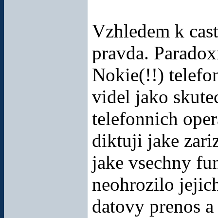
Vzhledem k casti
pravda. Paradoxn
Nokie(!!) telefo
videl jako skute
telefonnich oper
diktuji jake zari
jake vsechny fu
neohrozilo jejic
datovy prenos a 