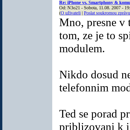
Re: iPhone vs. Smartphony & komu
Od: N3o21 - Sobota, 11.08. 2007 - 19
(
O uživateli
|
Poslat soukromou zpráv
Mno, presne v t
tom, ze je to s
modulem.
Nikdo dosud ne
telefonnim mo
Ted se porad p
priblizovani k 