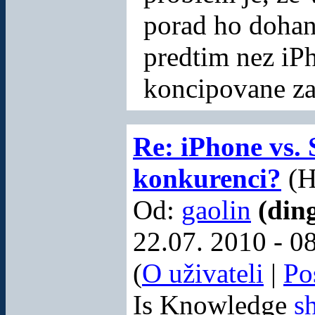
porad ho dohan
predtim nez iPh
koncipovane za
Re: iPhone vs.
konkurenci?
(H
Od:
gaolin
(din
22.07. 2010 - 0
(
O uživateli
|
Po
Is Knowledge
s