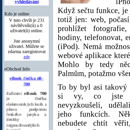
iPh
vyhledávání
Když sečtu funkce, je 
Kdo je online
totiž jen: web, počas
V tuto chvíli je 231
návštěvník(ů) a 0
prohlížet fotografi
uživatel(ů) online.
hodiny, telefonovat, 
Jste anonymní
(iPod). Nemá možnost
uživatel. Můžete se
zdarma zaregistrovat
webové aplikace které
zde
Mohlo by tedy něc
eBook čtečka eB-
eObchod Info
Palmům, potažmo vše
700
Zařízení
eBook 700
To by byl asi takový
je čtečka
si vy, co jste 
elektronických knih s
plnou podporou
nevyzkoušeli, uděla
českého jazyka a
desítky
jeho funkcích. Ně
nejpoužívanějších
formátů
nebudete chtít věři
elektronických knih,