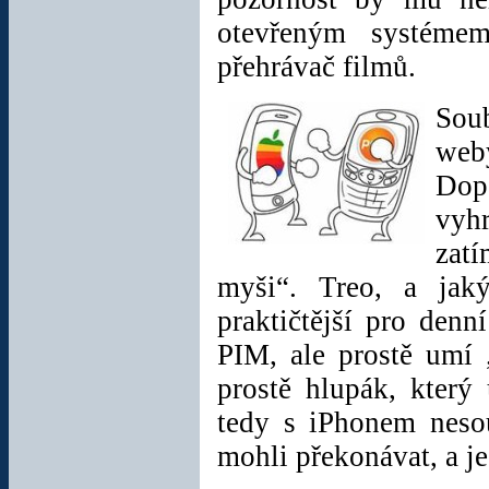
- 7 kanálů
otevřeným systémem
- Dosah přenosu: 5m
- Výhodná nízká
přehrávač filmů.
cena!
Soub
Cena:
240 Kč
vč.
DPH
weby
Dop
vyh
ScreenWard
Protector pro
zatí
iPhone 3G
myši“. Treo, a jaký
Ochranná fólie
ScreenWard
praktičtější pro denn
společnosti
ADPO
PIM, ale prostě umí 
patří mezi jedny z
nejlepších fólií pro
prostě hlupák, který
PDA, které můžete
svému PDA nebo
tedy s iPhonem nesou
smartphonu dopřát.
mohli překonávat, a je
Cena:
101 Kč