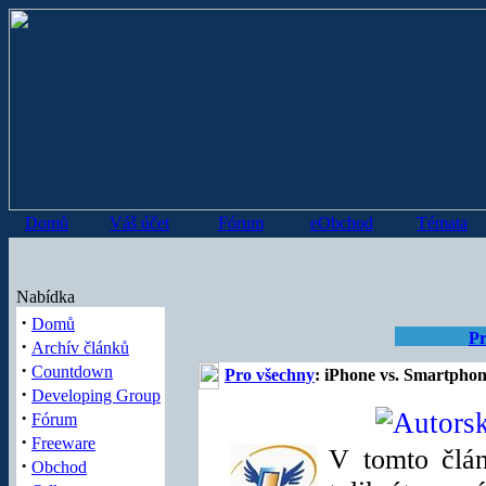
Domů
Váš účet
Fórum
eObchod
Témata
Nabídka
·
Domů
Pr
·
Archív článků
·
Countdown
Pro všechny
: iPhone vs. Smartpho
·
Developing Group
·
Fórum
·
Freeware
V tomto člán
·
Obchod