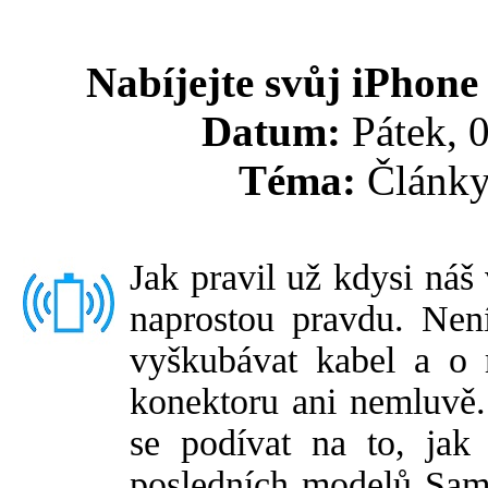
Nabíjejte svůj iPhon
Datum:
Pátek, 0
Téma:
Články
Jak pravil už kdysi náš
naprostou pravdu. Není
vyškubávat kabel a o 
konektoru ani nemluvě. 
se podívat na to, jak 
posledních modelů Sams