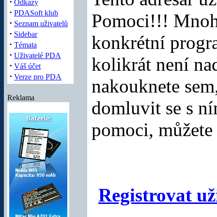
·
Odkazy
·
PDASoft klub
Pomoci!!! Mnoho
·
Seznam uživatelů
·
Sidebar
konkrétní progr
·
Témata
·
Uživatelé PDA
kolikrát není na
·
Váš účet
·
Verze pro PDA
nakouknete sem,
Reklama
domluvit se s n
pomoci, můžete s
Registrovat už