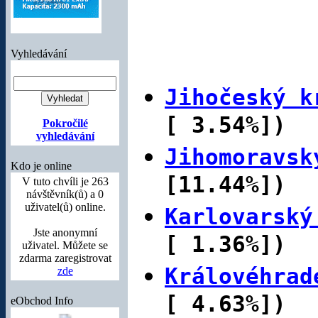
Vyhledávání
Jihočeský k
[ 3.54%])
Pokročilé
vyhledávání
Jihomoravsk
Kdo je online
[11.44%])
V tuto chvíli je 263
návštěvník(ů) a 0
uživatel(ů) online.
Karlovarský
Jste anonymní
[ 1.36%])
uživatel. Můžete se
zdarma zaregistrovat
Královéhrad
zde
[ 4.63%])
eObchod Info