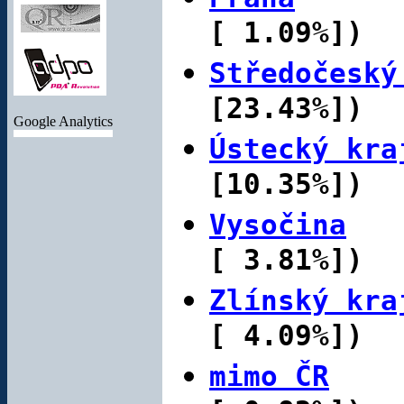
II
[ 1.09%])
Nová sluchátka pro
váš skvělý moderní
Středočeský
smartphone
Samsung
Galaxy i9100
. Super
[23.43%])
cena!
Google Analytics
Cena:
99 Kč vč.
Ústecký kra
DPH
[10.35%])
Vysočina
(
R4i SDHC White
Dual Core pro
DS/3DS
[ 3.81%])
Rozšiřující karta pro
Zlínský kra
herní konzole
Nintendo
DS / DS
[ 4.09%])
Lite / 3DS apod.,
která vám umožní
přehrávat počítačové
mimo ČR
(
hry stažené z
internetu.