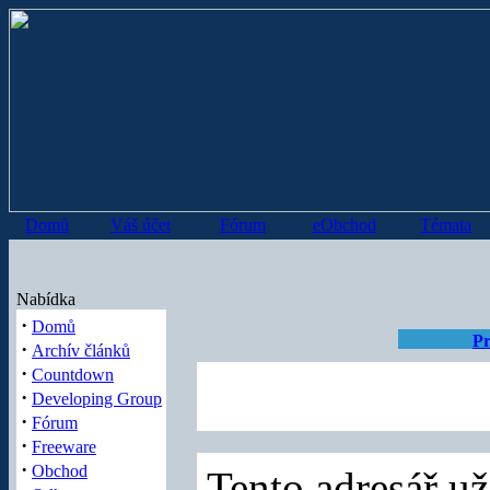
Domů
Váš účet
Fórum
eObchod
Témata
Nabídka
·
Domů
Pr
·
Archív článků
·
Countdown
·
Developing Group
·
Fórum
·
Freeware
·
Obchod
Tento adresář už